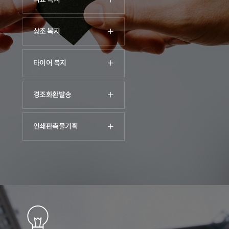
상조 복지
타이어 복지
경조화환발송
인쇄판촉물기획