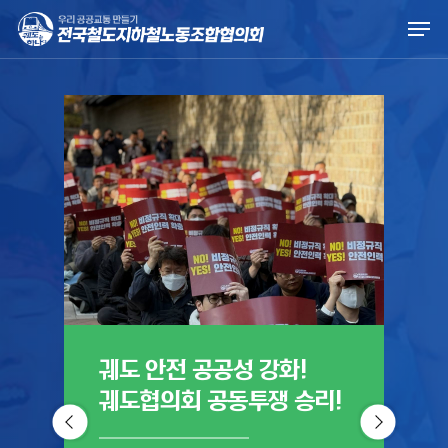
Skip
Men
to
main
content
궤도 안전 공공성 강화!
궤
궤도협의회 공동투쟁 승리!
진