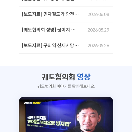
[보도자료] 민자철도가 안전을 위협한다: GTX-A 삼성역 철근 누락 사태로 본 민자철도 안전문제 기자회견
2026.06.08
[궤도협의회 성명] 끊이지 않는 서울시의 참사,'안전 불감증'이 부른 서소문 고가 붕괴사고를 규탄한다!
2026.05.29
[보도자료] 구의역 산재사망 참사 10주기 추모문화제 및 서울시장후보 생명안전시민약속식
2026.05.26
궤도협의회
영상
궤도협의회 이야기를 확인해보세요.