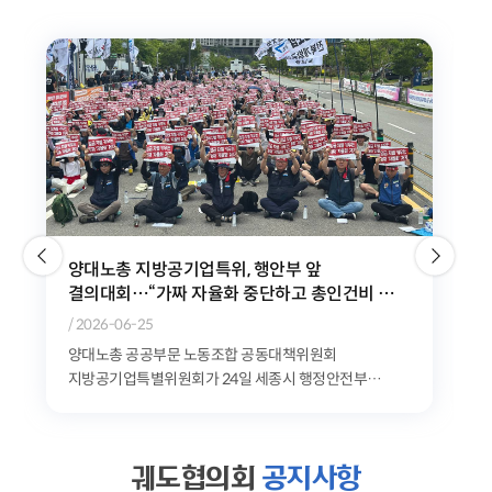
위험천만한 민자철도, 이대로는 시민과 노동자의
안전을 담보할 수 없다
/ 2026-06-10
공공운수노조는 9일 오전 11시 청와대 분수대 앞에서
'GTX-A 삼성역 철근 누락 사태로 본 민자철도 안전문제
기자회견'을 개최했다. 공공운수노조는 최근 발생한...
궤도협의회
공지사항