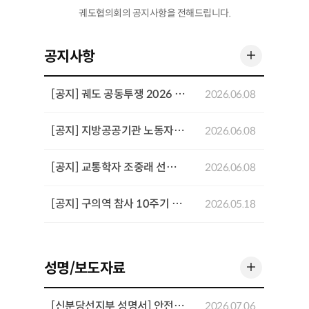
궤도협의회의 공지사항을 전해드립니다.
더 보기
공지사항
[공지] 궤도 공동투쟁 2026 기념행사 개최
2026.06.08
[공지] 지방공공기관 노동자 공동투쟁 결의대회 개최
2026.06.08
[공지] 교통학자 조중래 선생 4주기 추념 좌담회 개최
2026.06.08
[공지] 구의역 참사 10주기 추모기간 주요 일정
2026.05.18
더 보기
성명/보도자료
[신분당선지부 성명서] 안전과 전문성을 희생시키는 「UTO 고도화를 위한 운영인력 재설계 방안」을 반대한다
2026.07.06