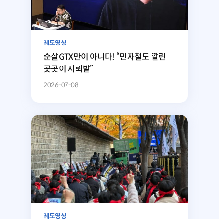
궤도영상
순살GTX만이 아니다! “민자철도 깔린
곳곳이 지뢰밭”
2026-07-08
궤도영상