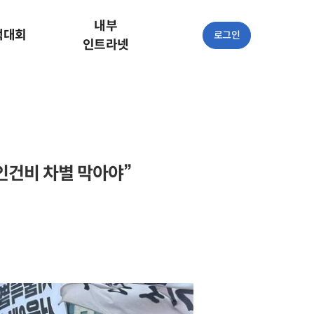
내부
책대회
로그인
인트라넷
인건비 차별 막아야”