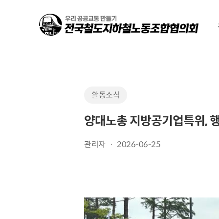
Skip
to
main
content
활동소식
양대노총 지방공기업특위, 행
관리자
2026-06-25