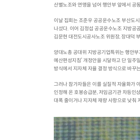
산별노조와 연맹을 넘어 행안부 앞에서 공동투
이날 집회는 조준우 공공운수노조 부산도시
나섰다. 이어 김정섭 공공운수노조 지방공
김문현 대전도시공사노조 위원장, 장대덕 
양대노총 공대위 지방공기업특위는 행안부가 
예산편성지침’ 개정안을 시달하고 단 일주일
방식에서 지자체 자율 결정 방식으로 바꾸는
그러나 참가자들은 이를 실질적 자율화가 
인정해 온 호봉승급분, 저임금기관 차등인상
대폭 줄이거나 지자체 재량 사항으로 낮춰 