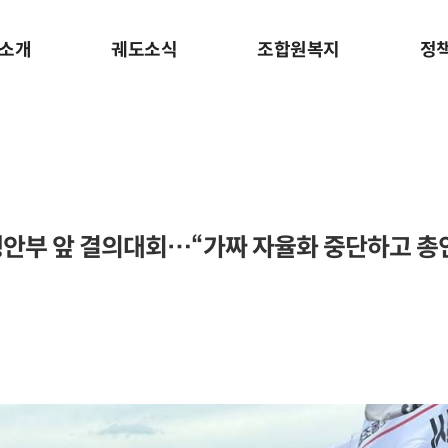
소개
궤도소식
조합원복지
정
안부 앞 결의대회…“가짜 자율화 중단하고 총