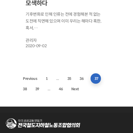
모색하다
기후변화로 인해 인류는 전에 경험해본 적 없는
도전에 직면해 있으며 이미 우리는 해마다 혹한,
혹서,…
관리자
2020-09-02
…
37
Previous
1
35
36
…
38
39
46
Next