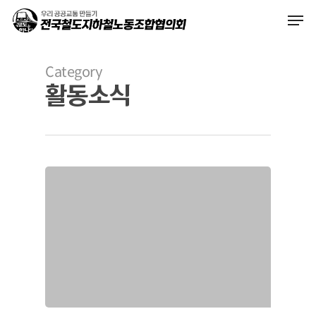
Skip
Men
to
main
content
Category
활동소식