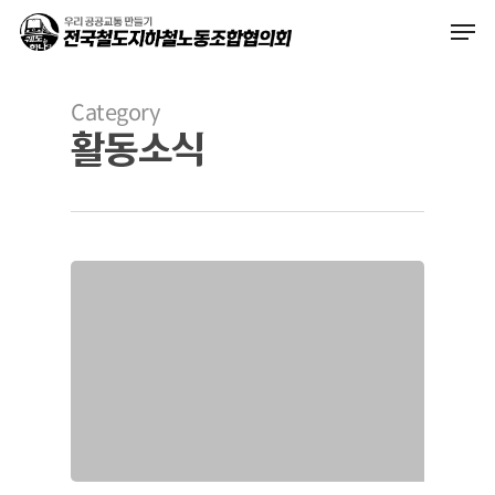
Skip
Men
to
main
content
Category
활동소식